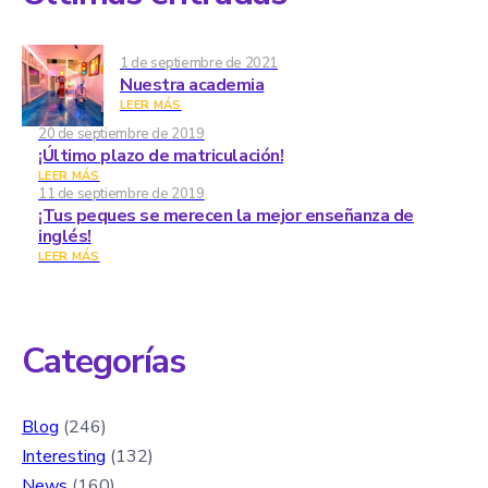
1 de septiembre de 2021
Nuestra academia
LEER MÁS
20 de septiembre de 2019
¡Último plazo de matriculación!
LEER MÁS
11 de septiembre de 2019
¡Tus peques se merecen la mejor enseñanza de
inglés!
LEER MÁS
Categorías
Blog
(246)
Interesting
(132)
News
(160)