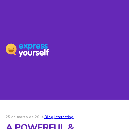
25 de marzo de 2014
|
Blog
,
Interesting
A POWERFUL &