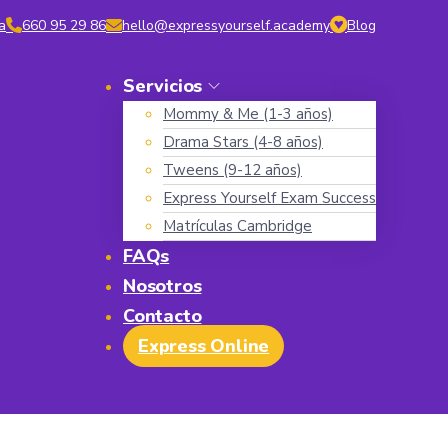
a
660 95 29 86
hello@expressyourself.academy
Blog
Servicios
Mommy & Me (1-3 años)
Drama Stars (4-8 años)
Tweens (9-12 años)
Express Yourself Exam Success
Matrículas Cambridge
FAQs
Nosotros
Contacto
Express Online