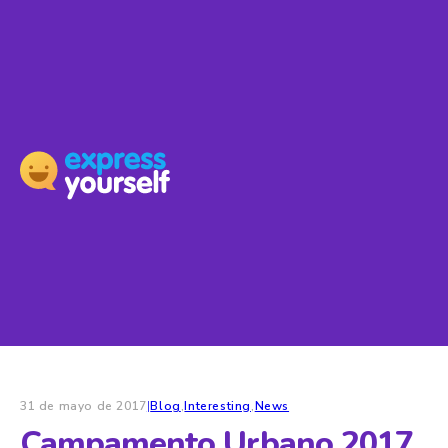
31 de mayo de 2017
|
Blog
,
Interesting
,
News
Campamento Urbano 2017