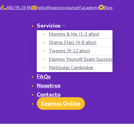
a
660 95 29 86
hello@expressyourself.academy
Blog
Servicios
Mommy & Me (1-3 años)
Drama Stars (4-8 años)
Tweens (9-12 años)
Express Yourself Exam Success
Matrículas Cambridge
FAQs
Nosotros
Contacto
Express Online