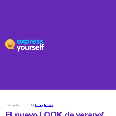
1 de julio de 2014
|
Blog
,
News
El nuevo LOOK de verano!