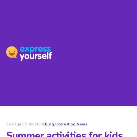
26 de junio de 2014
|
Blog
,
Interesting
,
News
Summer activities for kids