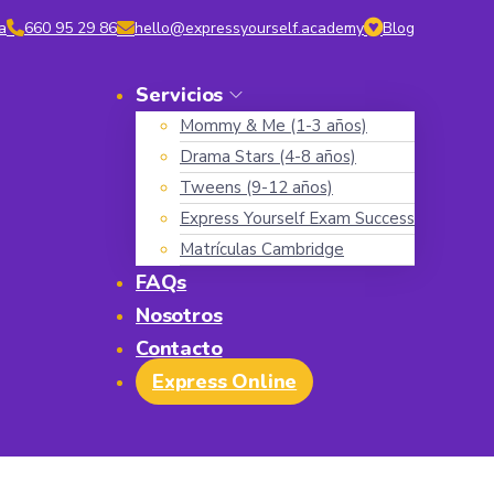
a
660 95 29 86
hello@expressyourself.academy
Blog
Servicios
Mommy & Me (1-3 años)
Drama Stars (4-8 años)
Tweens (9-12 años)
Express Yourself Exam Success
Matrículas Cambridge
FAQs
Nosotros
Contacto
Express Online