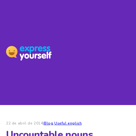
22 de abril de 2014
|
Blog
,
Useful english
Uncountable nouns