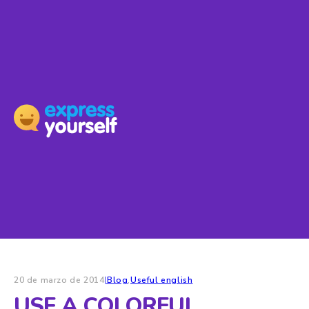
20 de marzo de 2014
|
Blog
,
Useful english
USE A COLORFUL