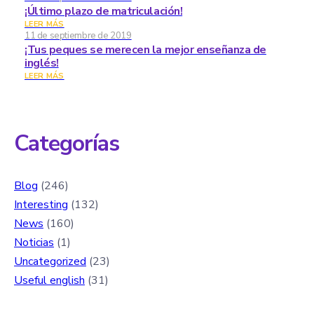
¡Último plazo de matriculación!
LEER MÁS
11 de septiembre de 2019
¡Tus peques se merecen la mejor enseñanza de
inglés!
LEER MÁS
Categorías
Blog
(246)
Interesting
(132)
News
(160)
Noticias
(1)
Uncategorized
(23)
Useful english
(31)