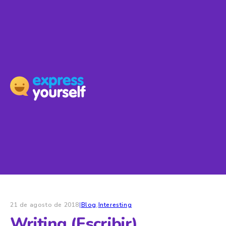
21 de agosto de 2018
|
Blog
,
Interesting
Writing (Escribir)